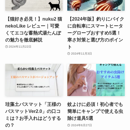
【猫好き必見！】nuku2 猫
【2024年版】釣りにバイク
nekoLike レビュー｜可愛
に自転車にスマートヒータ
くてエコな蓄熱式湯たんぽ
ーグローブおすすめ5選！
の魅力を徹底解説
寒さ対策と選び方のポイン
ト
2024年11月22日
2024年11月3日
珪藻土バスマット「王様の
蚊よけに必須！初心者でも
バスマットVer2.0」の口コ
簡単にキャンプで使える虫
ミは？お手入れはどうする
除け道具5選
の？
2024年6月27日