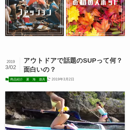
アウトドアで話題のSUPって何？
2019
3/02
面白いの？
2019年3月2日
商品紹介
夏
海
遊具