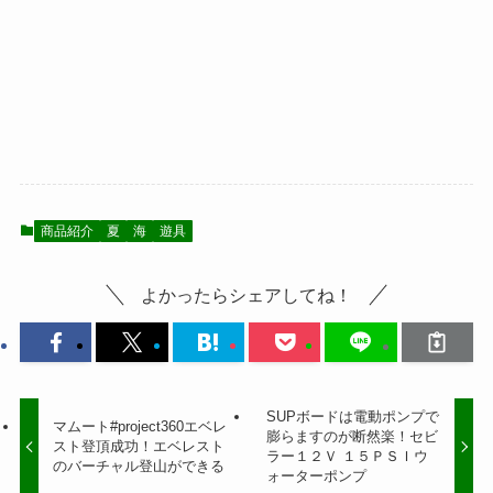
商品紹介
夏
海
遊具
よかったらシェアしてね！
SUPボードは電動ポンプで
マムート#project360エベレ
膨らますのが断然楽！セビ
スト登頂成功！エベレスト
ラー１２Ｖ １５ＰＳＩウ
のバーチャル登山ができる
ォーターポンプ