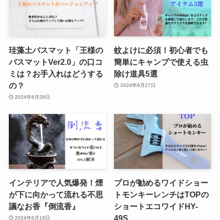
珪藻土バスマット「王様の
蚊よけに必須！初心者でも
バスマットVer2.0」の口コ
簡単にキャンプで使える虫
ミは？お手入れはどうする
除け道具5選
の？
2024年6月27日
2024年6月29日
インテリアで人気爆発！煙
プロが勧めるワイドショー
が下に向かって流れる不思
トモンキーレンチはTOPの
議なお香『倒流香』
ショートエコワイドHY-
49S
2024年6月19日