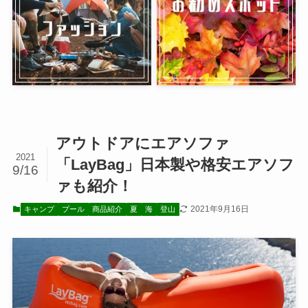
アウトドアにエアソファ
2021
「LayBag」日本製や格安エアソフ
9/16
ァも紹介！
2021年9月16日
キャンプ
プール
商品紹介
夏
海
登山