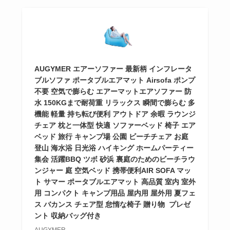
AUGYMER エアーソファー 最新柄 インフレータ
ブルソファ ポータブルエアマット Airsofa ポンプ
不要 空気で膨らむ エアーマットエアソファー 防
水 150KGまで耐荷重 リラックス 瞬間で膨らむ 多
機能 軽量 持ち転び便利 アウトドア 余暇 ラウンジ
チェア 枕と一体型 快適 ソファーベッド 椅子 エア
ベッド 旅行 キャンプ場 公園 ビーチチェア お庭
登山 海水浴 日光浴 ハイキング ホームパーティー
集会 活躍BBQ ツボ 砂浜 裏庭のためのビーチラウ
ンジャー 庭 空気ベッド 携帯便利AIR SOFA マッ
ト サマー ポータブルエアマット 高品質 室内 室外
用 コンパクト キャンプ用品 屋内用 屋外用 夏フェ
ス バカンス チェア型 怠惰な椅子 贈り物 プレゼ
ント 収納バッグ付き
AUGYMER