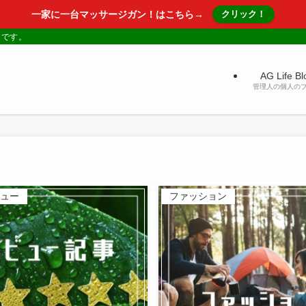
一家に一台マッサージガン！はこちら→
クリック！
トです。
AG Life Bl
管理人の個人の
ュー
ファッション