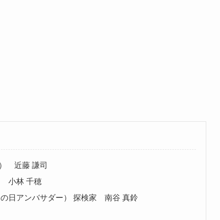
） 近藤 謙司
 小林 千穂
の日アンバサダー） 探検家 南谷 真鈴