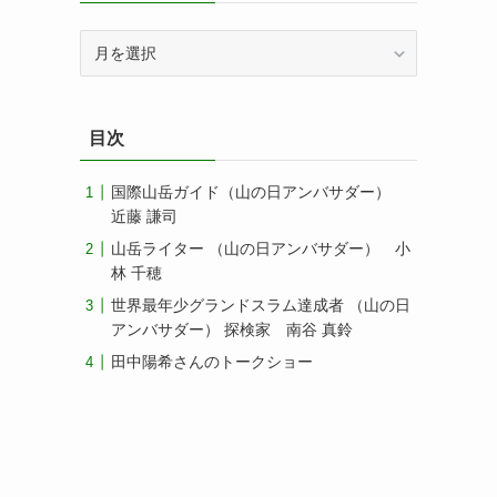
ア
ー
カ
イ
目次
ブ
国際山岳ガイド（山の日アンバサダー）
近藤 謙司
山岳ライター （山の日アンバサダー） 小
林 千穂
世界最年少グランドスラム達成者 （山の日
アンバサダー） 探検家 南谷 真鈴
田中陽希さんのトークショー