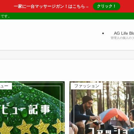
一家に一台マッサージガン！はこちら→
クリック！
トです。
AG Life Bl
管理人の個人の
ュー
ファッション